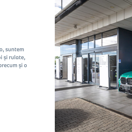
to, suntem
 și rulate,
precum și o