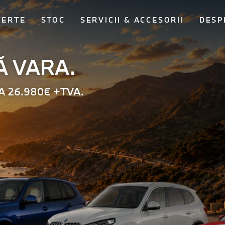
FERTE
STOC
SERVICII & ACCESORII
DESP
Ă VARA.
 26.980€ +TVA.