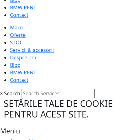
Blog
BMW RENT
Contact
Mărci
Oferte
STOC
Servicii & accesorii
Despre noi
Blog
BMW RENT
Contact
×
Search
SETĂRILE TALE DE COOKIE
PENTRU ACEST SITE.
Meniu