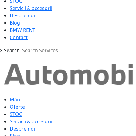
STOC
Servicii & accesorii
Despre noi
Blog
BMW RENT
Contact
×
Search
Mărci
Oferte
STOC
Servicii & accesorii
Despre noi